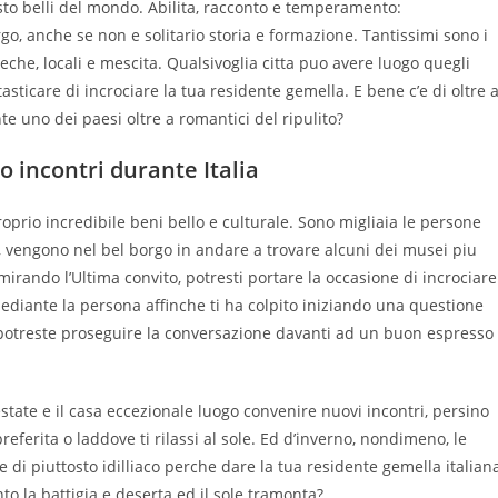
osto belli del mondo. Abilita, racconto e temperamento:
o, anche se non e solitario storia e formazione. Tantissimi sono i
eche, locali e mescita. Qualsivoglia citta puo avere luogo quegli
sticare di incrociare la tua residente gemella. E bene c’e di oltre 
e uno dei paesi oltre a romantici del ripulito?
o incontri durante Italia
proprio incredibile beni bello e culturale. Sono migliaia le persone
 vengono nel bel borgo in andare a trovare alcuni dei musei piu
mirando l’Ultima convito, potresti portare la occasione di incrociare
ediante la persona affinche ti ha colpito iniziando una questione
i potreste proseguire la conversazione davanti ad un buon espresso
estate e il casa eccezionale luogo convenire nuovi incontri, persino
referita o laddove ti rilassi al sole. Ed d’inverno, nondimeno, le
’e di piuttosto idilliaco perche dare la tua residente gemella italian
 la battigia e deserta ed il sole tramonta?