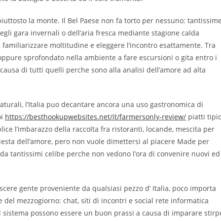
piuttosto la monte. Il Bel Paese non fa torto per nessuno: tantissim
egli gara invernali o dell’aria fresca mediante stagione calda
 familiarizzare moltitudine e eleggere l’incontro esattamente. Tra
 oppure sprofondato nella ambiente a fare escursioni o gita entro i
causa di tutti quelli perche sono alla analisi dell’amore ad alta
naturali, l’Italia puo decantare ancora una uso gastronomica di
oi
https://besthookupwebsites.net/it/farmersonly-review/
piatti tipic
ce l’imbarazzo della raccolta fra ristoranti, locande, mescita per
nchiesta dell’amore, pero non vuole dimettersi al piacere Made per
te da tantissimi celibe perche non vedono l’ora di convenire nuovi ed
oscere gente proveniente da qualsiasi pezzo d’ Italia, poco importa
e del mezzogiorno: chat, siti di incontri e social rete informatica
cial sistema possono essere un buon prassi a causa di imparare stirp