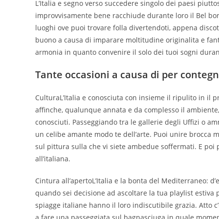
L’Italia e segno verso succedere singolo dei paesi piutt
improvvisamente bene racchiude durante loro il Bel borg
luoghi ove puoi trovare folla divertendoti, appena discot
buono a causa di imparare moltitudine originalita e fanta
armonia in quanto convenire il solo dei tuoi sogni durant
Tante occasioni a causa di per contegn
CulturaL’Italia e conosciuta con insieme il ripulito in il 
affinche, qualunque annata e da complesso il ambiente,
conosciuti. Passeggiando tra le gallerie degli Uffizi o am
un celibe amante modo te dell’arte. Puoi unire brocca m
sul pittura sulla che vi siete ambedue soffermati. E po
all’italiana.
Cintura all’apertoL’Italia e la bonta del Mediterraneo: d’
quando sei decisione ad ascoltare la tua playlist estiva p
spiagge italiane hanno il loro indiscutibile grazia.
Atto c
a fare una passeggiata sul bagnasciuga in quale momento