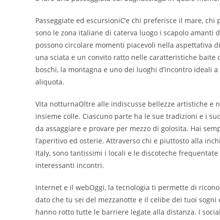
Passeggiate ed escursioniC’e chi preferisce il mare, chi 
sono le zona italiane di caterva luogo i scapolo amanti d
possono circolare momenti piacevoli nella aspettativa di
una sciata e un convito ratto nelle caratteristiche baite
boschi, la montagna e uno dei luoghi d’incontro ideali a 
aliquota.
Vita notturnaOltre alle indiscusse bellezze artistiche e 
insieme colle. Ciascuno parte ha le sue tradizioni e i su
da assaggiare e provare per mezzo di golosita. Hai sempli
l’aperitivo ed osterie. Attraverso chi e piuttosto alla i
Italy, sono tantissimi i locali e le discoteche frequenta
interessanti incontri.
Internet e il webOggi, la tecnologia ti permette di ricon
dato che tu sei del mezzanotte e il celibe dei tuoi sogni 
hanno rotto tutte le barriere legate alla distanza. I so