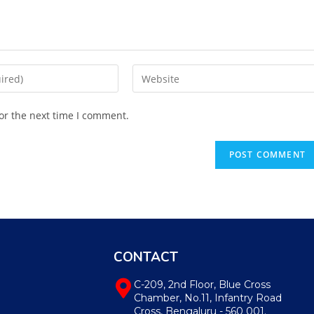
or the next time I comment.
CONTACT
C-209, 2nd Floor, Blue Cross
Chamber, No.11, Infantry Road
Cross, Bengaluru - 560 001.