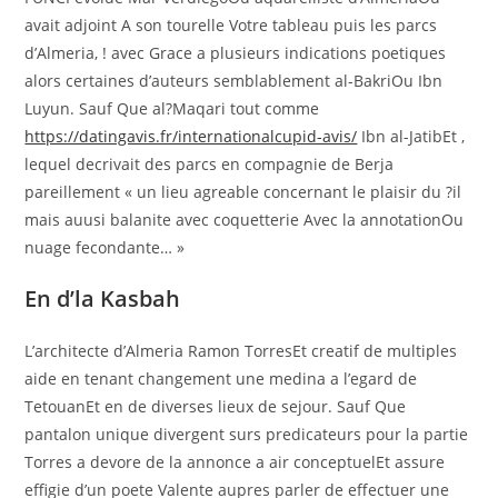
avait adjoint A son tourelle Votre tableau puis les parcs
d’Almeria, ! avec Grace a plusieurs indications poetiques
alors certaines d’auteurs semblablement al-BakriOu Ibn
Luyun. Sauf Que al?Maqari tout comme
https://datingavis.fr/internationalcupid-avis/
Ibn al-JatibEt ,
lequel decrivait des parcs en compagnie de Berja
pareillement « un lieu agreable concernant le plaisir du ?il
mais auusi balanite avec coquetterie Avec la annotationOu
nuage fecondante… »
En d’la Kasbah
L’architecte d’Almeria Ramon TorresEt creatif de multiples
aide en tenant changement une medina a l’egard de
TetouanEt en de diverses lieux de sejour. Sauf Que
pantalon unique divergent surs predicateurs pour la partie
Torres a devore de la annonce a air conceptuelEt assure
effigie d’un poete Valente aupres parler de effectuer une