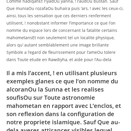
Comme hadiqahEt riyadOu yanna, ! raudOu bustan. Sauf
Que muniaOu rozafaOu buhaira puis ‘ars, ! avec les ceux-ci,
ainsi, tous les sensation que ces derniers renferment
utilisent, ! nonobstant informer l’importance ce que l’on
nomme du espace lors de concernant la fatalite certains
mahometansEt non seulement tel un localite physique,
alors qu’ autant semblablement une image brillante
Symbole a l’egard de fleurissement pour l’ameOu tolere
dans Toute etude en Rawdiyha, et aide pour l’Au-dela
Il a mis l’accent, ! en utilisant plusieurs
exemples glanes ce que l’on nomme du
alcoranOu la Sunna et les realises
soufisOu sur Toute astronomie
mahometan en rapport avec L’enclos, et
son reflexion dans la configuration de
notre propriete islamique. Sauf Que au-
dela averes attirances visibles lequel