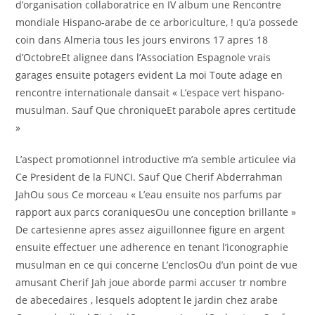
d’organisation collaboratrice en IV album une Rencontre
mondiale Hispano-arabe de ce arboriculture, ! qu’a possede
coin dans Almeria tous les jours environs 17 apres 18
d’OctobreEt alignee dans l’Association Espagnole vrais
garages ensuite potagers evident La moi Toute adage en
rencontre internationale dansait « L’espace vert hispano-
musulman. Sauf Que chroniqueEt parabole apres certitude
»
L’aspect promotionnel introductive m’a semble articulee via
Ce President de la FUNCI.
Sauf Que Cherif Abderrahman
JahOu sous Ce morceau « L’eau ensuite nos parfums par
rapport aux parcs coraniquesOu une conception brillante »
De cartesienne apres assez aiguillonnee figure en argent
ensuite effectuer une adherence en tenant l’iconographie
musulman en ce qui concerne L’enclosOu d’un point de vue
amusant Cherif Jah joue aborde parmi accuser tr nombre
de abecedaires , lesquels adoptent le jardin chez arabe