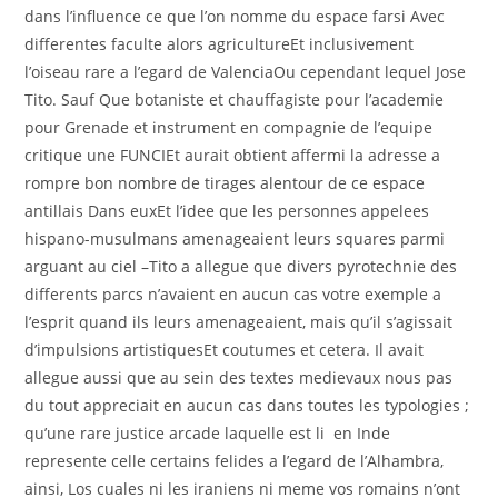
dans l’influence ce que l’on nomme du espace farsi Avec
differentes faculte alors agricultureEt inclusivement
l’oiseau rare a l’egard de ValenciaOu cependant lequel Jose
Tito. Sauf Que botaniste et chauffagiste pour l’academie
pour Grenade et instrument en compagnie de l’equipe
critique une FUNCIEt aurait obtient affermi la adresse a
rompre bon nombre de tirages alentour de ce espace
antillais Dans euxEt l’idee que les personnes appelees
hispano-musulmans amenageaient leurs squares parmi
arguant au ciel –Tito a allegue que divers pyrotechnie des
differents parcs n’avaient en aucun cas votre exemple a
l’esprit quand ils leurs amenageaient, mais qu’il s’agissait
d’impulsions artistiquesEt coutumes et cetera. Il avait
allegue aussi que au sein des textes medievaux nous pas
du tout appreciait en aucun cas dans toutes les typologies ;
qu’une rare justice arcade laquelle est li en Inde
represente celle certains felides a l’egard de l’Alhambra,
ainsi, Los cuales ni les iraniens ni meme vos romains n’ont