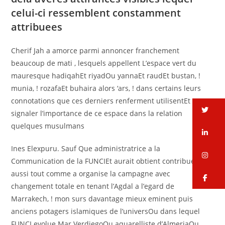
celui-ci ressemblent constamment
attribuees
Cherif Jah a amorce parmi annoncer franchement
beaucoup de mati , lesquels appellent L’espace vert du
mauresque hadiqahEt riyadOu yannaEt raudEt bustan, !
munia, ! rozafaEt buhaira alors ‘ars, ! dans certains leurs
connotations que ces derniers renferment utilisentEt pres
tw
signaler l’importance de ce espace dans la relation
quelques musulmans
li
Ines Elexpuru. Sauf Que administratrice a la
in
Communication de la FUNCIEt aurait obtient contribue
aussi tout comme a organise la campagne avec
fa
changement totale en tenant l’Agdal a l’egard de
Marrakech, ! mon surs davantage mieux eminent puis
anciens potagers islamiques de l’universOu dans lequel
FUNCI evolue Mar VerdiegoOu aquarelliste d’AlmeriaOu