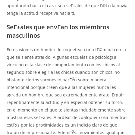
apuntando hacia el cara, son seГ±ales de que Г©l o la novia
tenga la actitud receptiva hacia ti.
SeГ±ales que envГ­an los miembros
masculinos
En ocasiones un hombre le coquetea a una fГ©mina con la
que se siente atraГ­do. Algunas escuelas de psicologГ­a
vinculan esta clase de comportamiento con los chicos al
segundo sobre elegir a las chicas cuando son chicos, no
obstante ciertos varones lo harГЎn sobre manera
intencional porque creen que a las mujeres nunca les
agrada un hombre que sea extremadamente grato. Erguir
repentinamente la actitud y en especial obtener su torso,
en el momento en el que te sientas Indudablemente sobre
mostrar esas seГ±ales. Alardear de cualquier cosa mientras
estГЎs por las proximidades es un indicio claro de que
tratan de impresionarte. AdemГЎs, movimientos igual que