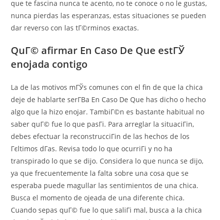
que te fascina nunca te acento, no te conoce o no le gustas,
nunca pierdas las esperanzas, estas situaciones se pueden
dar reverso con las tГ©rminos exactas.
QuГ© afirmar En Caso De Que estГЎ
enojada contigo
La de las motivos mГЎs comunes con el fin de que la chica
deje de hablarte serГ­В­a En Caso De Que has dicho o hecho
algo que la hizo enojar. TambiГ©n es bastante habitual no
saber quГ© fue lo que pasГі. Para arreglar la situaciГіn,
debes efectuar la reconstrucciГіn de las hechos de los
Гєltimos dГ­as. Revisa todo lo que ocurriГі y no ha
transpirado lo que se dijo. Considera lo que nunca se dijo,
ya que frecuentemente la falta sobre una cosa que se
esperaba puede magullar las sentimientos de una chica.
Busca el momento de ojeada de una diferente chica.
Cuando sepas quГ© fue lo que saliГі mal, busca a la chica