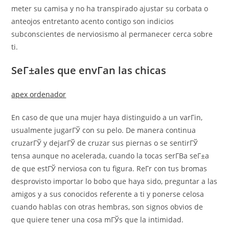
meter su camisa y no ha transpirado ajustar su corbata o
anteojos entretanto acento contigo son indicios
subconscientes de nerviosismo al permanecer cerca sobre
ti.
SeГ±ales que envГ­an las chicas
apex ordenador
En caso de que una mujer haya distinguido a un varГіn,
usualmente jugarГЎ con su pelo. De manera continua
cruzarГЎ y dejarГЎ de cruzar sus piernas o se sentirГЎ
tensa aunque no acelerada, cuando la tocas serГ­В­a seГ±a
de que estГЎ nerviosa con tu figura. ReГ­r con tus bromas
desprovisto importar lo bobo que haya sido, preguntar a las
amigos y a sus conocidos referente a ti y ponerse celosa
cuando hablas con otras hembras, son signos obvios de
que quiere tener una cosa mГЎs que la intimidad.