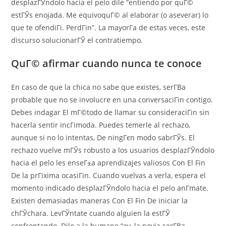
desplazГЎndolo hacia el pelo dile “entiendo por quГ©
estГЎs enojada. Me equivoquГ© al elaborar (o aseverar) lo
que te ofendiГі. PerdГіn”. La mayorГ­a de estas veces, este
discurso solucionarГЎ el contratiempo.
QuГ© afirmar cuando nunca te conoce
En caso de que la chica no sabe que existes, serГ­В­a
probable que no se involucre en una conversaciГіn contigo.
Debes indagar El mГ©todo de llamar su consideraciГіn sin
hacerla sentir incГіmoda.
Puedes temerle al rechazo,
aunque si no lo intentas, De ningГєn modo sabrГЎs. El
rechazo vuelve mГЎs robusto a los usuarios desplazГЎndolo
hacia el pelo les enseГ±a aprendizajes valiosos Con El Fin
De la prГіxima ocasiГіn. Cuando vuelvas a verla, espera el
momento indicado desplazГЎndolo hacia el pelo anГ­mate.
Existen demasiadas maneras Con El Fin De iniciar la
chГЎchara. LevГЎntate cuando alguien la estГЎ
confrontando. Dile a la humano “ey, la novia serГ­В­a