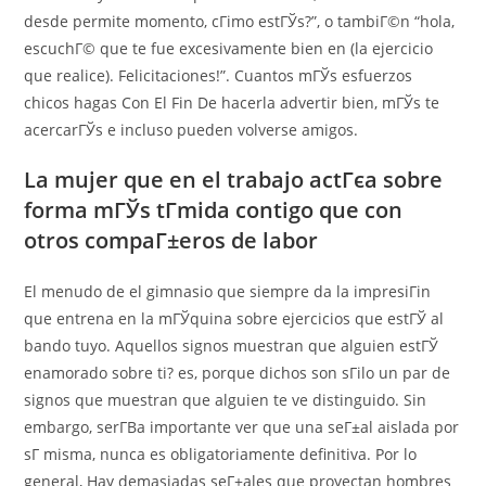
desde permite momento, cГіmo estГЎs?”, o tambiГ©n “hola,
escuchГ© que te fue excesivamente bien en (la ejercicio
que realice). Felicitaciones!”. Cuantos mГЎs esfuerzos
chicos hagas Con El Fin De hacerla advertir bien, mГЎs te
acercarГЎs e incluso pueden volverse amigos.
La mujer que en el trabajo actГєa sobre
forma mГЎs tГ­mida contigo que con
otros compaГ±eros de labor
El menudo de el gimnasio que siempre da la impresiГіn
que entrena en la mГЎquina sobre ejercicios que estГЎ al
bando tuyo. Aquellos signos muestran que alguien estГЎ
enamorado sobre ti? es, porque dichos son sГіlo un par de
signos que muestran que alguien te ve distinguido. Sin
embargo, serГ­В­a importante ver que una seГ±al aislada por
sГ­ misma, nunca es obligatoriamente definitiva. Por lo
general, Hay demasiadas seГ±ales que proyectan hombres