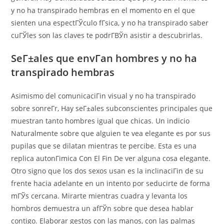
y no ha transpirado hembras en el momento en el que
sienten una espectГЎculo fГ­sica, y no ha transpirado saber
cuГЎles son las claves te podrГ­ВЎn asistir a descubrirlas.
SeГ±ales que envГ­an hombres y no ha
transpirado hembras
Asimismo del comunicaciГіn visual y no ha transpirado
sobre sonreГ­r, Hay seГ±ales subconscientes principales que
muestran tanto hombres igual que chicas. Un indicio
Naturalmente sobre que alguien te vea elegante es por sus
pupilas que se dilatan mientras te percibe. Esta es una
replica autonГіmica Con El Fin De ver alguna cosa elegante.
Otro signo que los dos sexos usan es la inclinaciГіn de su
frente hacia adelante en un intento por seducirte de forma
mГЎs cercana. Mirarte mientras cuadra y levanta los
hombros demuestra un afГЎn sobre que desea hablar
contigo. Elaborar gestos con las manos, con las palmas