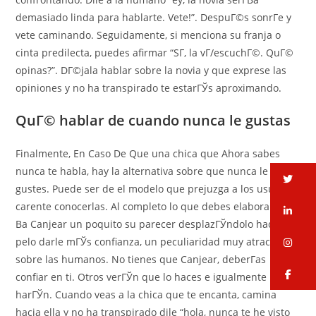
demasiado linda para hablarte. Vete!”. DespuГ©s sonrГ­e y
vete caminando. Seguidamente, si menciona su franja o
cinta predilecta, puedes afirmar “SГ­, la vГ­/escuchГ©. QuГ©
opinas?”. DГ©jala hablar sobre la novia y que exprese las
opiniones y no ha transpirado te estarГЎs aproximando.
QuГ© hablar de cuando nunca le gustas
Finalmente, En Caso De Que una chica que Ahora sabes
nunca te habla, hay la alternativa sobre que nunca le
tw
gustes. Puede ser de el modelo que prejuzga a los usuarios
carente conocerlas. Al completo lo que debes elaborar serГ­
li
В­a Canjear un poquito su parecer desplazГЎndolo hacia el
pelo darle mГЎs confianza, un peculiaridad muy atractivo
in
sobre las humanos. No tienes que Canjear, deberГ­as
fa
confiar en ti. Otros verГЎn que lo haces e igualmente lo
harГЎn. Cuando veas a la chica que te encanta, camina
hacia ella y no ha transpirado dile “hola, nunca te he visto