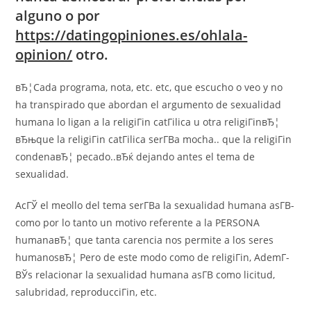
alguno o por
https://datingopiniones.es/ohlala-
opinion/
otro.
вЂ¦Cada programa, nota, etc. etc, que escucho o veo y no
ha transpirado que abordan el argumento de sexualidad
humana lo ligan a la religiГіn catГіlica u otra religiГіnвЂ¦
вЂњque la religiГіn catГіlica serГ­В­a mocha.. que la religiГіn
condenaвЂ¦ pecado..вЂќ dejando antes el tema de
sexualidad.
AcГЎ el meollo del tema serГ­В­a la sexualidad humana asГ­В­
como por lo tanto un motivo referente a la PERSONA
humanaвЂ¦ que tanta carencia nos permite a los seres
humanosвЂ¦ Pero de este modo como de religiГіn, AdemГ­
ВЎs relacionar la sexualidad humana asГ­В­ como licitud,
salubridad, reproducciГіn, etc.