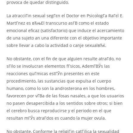
provoca de quedar distinguido.
La atracciГіn sexual segГєn el Doctor en PsicologГ­a RaГєl E.
MartГ­nez es вЂњEl transcurso asГ­В­ como el estado
emocional eficaz (satisfactorio) que induce el acercamiento
de una sujeto an una diferente con el objetivo importante
sobre llevar a cabo la actividad o canje sexualвЂќ.
No obstante, con el fin de que alguien resulte atraГ­do, no
sГіlo se involucran elementos fГ­sicos, AdemГ­ВЎs las
reacciones quГ­micas estГЎn presentes en este
procedimiento, las sustancias que expulsa el cuerpo
humano, como lo son la androsterona en los hombres,
favorecen por vГ­В­a de las fosas nasales, a que los usuarios
no pasen desapercibida a los sentidos sobre otros; si bien
el cerebro busca reproducirse y el periodo en el que
resultan mГЎs atraГ­dos es cuando la mujer ovula.
No obstante, Conforme la religiГіn catГіlica la sexualidad