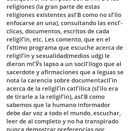
religiones (la gran parte de estas
religiones existentes asГ­В­ como no sГіlo
enfocarse an una), consultando las encГ­
clicas, documentos, escritos de cada
religiГіn, etc. Les comento, que en el
Гєltimo programa que escuche acerca de
religiГіn y sexualidad(medios udg) le
dieron mГЎs lapso a un sociГіlogo que al
sacerdote y afirmaciones que a leguas se
nota la carencia sobre documentaciГіn
acerca de la religiГіn catГіlica (sГіlo era
de tirarle a la religiГіn), asГ­В­ como
sabemos que la humano informador
debe dar voz a todo el mundo, escuchar,
leer de al completo y no ha transpirado
nunca demostrar preferencias por