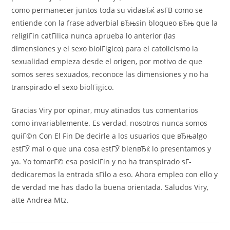
como permanecer juntos toda su vidaвЂќ asГ­В­ como se
entiende con la frase adverbial вЂњsin bloqueo вЂњ que la
religiГіn catГіlica nunca aprueba lo anterior (las
dimensiones y el sexo biolГіgico) para el catolicismo la
sexualidad empieza desde el origen, por motivo de que
somos seres sexuados, reconoce las dimensiones y no ha
transpirado el sexo biolГіgico.
Gracias Viry por opinar, muy atinados tus comentarios
como invariablemente. Es verdad, nosotros nunca somos
quiГ©n Con El Fin De decirle a los usuarios que вЂњalgo
estГЎ mal o que una cosa estГЎ bienвЂќ lo presentamos y
ya. Yo tomarГ© esa posiciГіn y no ha transpirado sГ­
dedicaremos la entrada sГіlo a eso. Ahora empleo con ello y
de verdad me has dado la buena orientada. Saludos Viry,
atte Andrea Mtz.