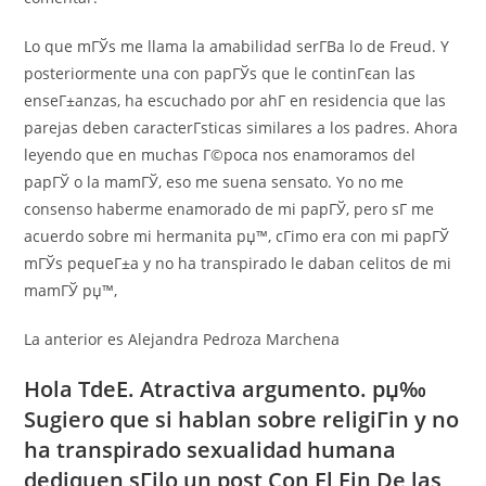
Lo que mГЎs me llama la amabilidad serГ­В­a lo de Freud. Y
posteriormente una con papГЎs que le continГєan las
enseГ±anzas, ha escuchado por ahГ­ en residencia que las
parejas deben caracterГ­sticas similares a los padres. Ahora
leyendo que en muchas Г©poca nos enamoramos del
papГЎ o la mamГЎ, eso me suena sensato. Yo no me
consenso haberme enamorado de mi papГЎ, pero sГ­ me
acuerdo sobre mi hermanita рџ™‚ cГіmo era con mi papГЎ
mГЎs pequeГ±a y no ha transpirado le daban celitos de mi
mamГЎ рџ™‚
La anterior es Alejandra Pedroza Marchena
Hola TdeE. Atractiva argumento. рџ‰
Sugiero que si hablan sobre religiГіn y no
ha transpirado sexualidad humana
dediquen sГіlo un post Con El Fin De las