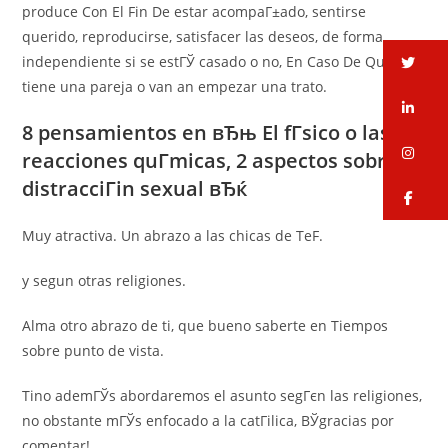
produce Con El Fin De estar acompaГ±ado, sentirse
querido, reproducirse, satisfacer las deseos, de forma
independiente si se estГЎ casado o no, En Caso De Que se
tw
tiene una pareja o van an empezar una trato.
li
8 pensamientos en вЂњ El fГ­sico o las
in
reacciones quГ­micas, 2 aspectos sobre la
distracciГіn sexual вЂќ
fa
Muy atractiva. Un abrazo a las chicas de TeF.
y segun otras religiones.
Alma otro abrazo de ti, que bueno saberte en Tiempos
sobre punto de vista.
Tino ademГЎs abordaremos el asunto segГєn las religiones,
no obstante mГЎs enfocado a la catГіlica, ВЎgracias por
comentar!