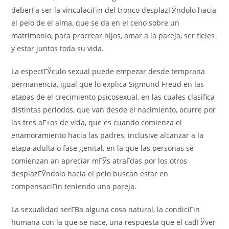
deberГ­a ser la vinculaciГіn del tronco desplazГЎndolo hacia
el pelo de el alma, que se da en el ceno sobre un
matrimonio, para procrear hijos, amar a la pareja, ser fieles
y estar juntos toda su vida.
La espectГЎculo sexual puede empezar desde temprana
permanencia, igual que lo explica Sigmund Freud en las
etapas de el crecimiento psicosexual, en las cuales clasifica
distintas periodos, que van desde el nacimiento, ocurre por
las tres aГ±os de vida, que es cuando comienza el
enamoramiento hacia las padres, inclusive alcanzar a la
etapa adulta o fase genital, en la que las personas se
comienzan an apreciar mГЎs atraГ­das por los otros
desplazГЎndolo hacia el pelo buscan estar en
compensaciГіn teniendo una pareja.
La sexualidad serГ­В­a alguna cosa natural, la condiciГіn
humana con la que se nace, una respuesta que el cadГЎver