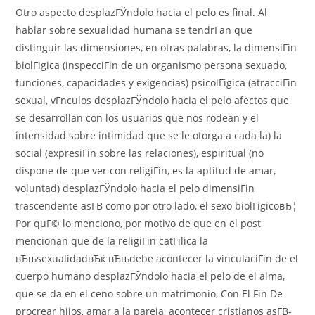
Otro aspecto desplazГЎndolo hacia el pelo es final. Al
hablar sobre sexualidad humana se tendrГ­an que
distinguir las dimensiones, en otras palabras, la dimensiГіn
biolГіgica (inspecciГіn de un organismo persona sexuado,
funciones, capacidades y exigencias) psicolГіgica (atracciГіn
sexual, vГ­nculos desplazГЎndolo hacia el pelo afectos que
se desarrollan con los usuarios que nos rodean y el
intensidad sobre intimidad que se le otorga a cada la) la
social (expresiГіn sobre las relaciones), espiritual (no
dispone de que ver con religiГіn, es la aptitud de amar,
voluntad) desplazГЎndolo hacia el pelo dimensiГіn
trascendente asГ­В­ como por otro lado, el sexo biolГіgicoвЂ¦
Por quГ© lo menciono, por motivo de que en el post
mencionan que de la religiГіn catГіlica la
вЂњsexualidadвЂќ вЂњdebe acontecer la vinculaciГіn de el
cuerpo humano desplazГЎndolo hacia el pelo de el alma,
que se da en el ceno sobre un matrimonio, Con El Fin De
procrear hijos, amar a la pareja, acontecer cristianos asГ­В­