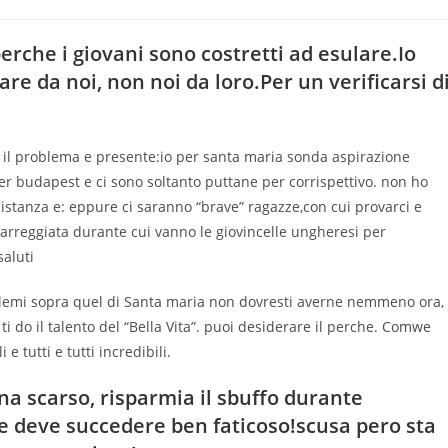
erche i giovani sono costretti ad esulare.Io
re da noi, non noi da loro.Per un verificarsi d
 il problema e presente:io per santa maria sonda aspirazione
er budapest e ci sono soltanto puttane per corrispettivo. non ho
 istanza e: eppure ci saranno “brave” ragazze,con cui provarci e
a carreggiata durante cui vanno le giovincelle ungheresi per
saluti
blemi sopra quel di Santa maria non dovresti averne nemmeno ora,
 do il talento del “Bella Vita”. puoi desiderare il perche. Comwe
e tutti e tutti incredibili.
na scarso, risparmia il sbuffo durante
re deve succedere ben faticoso!scusa pero sta