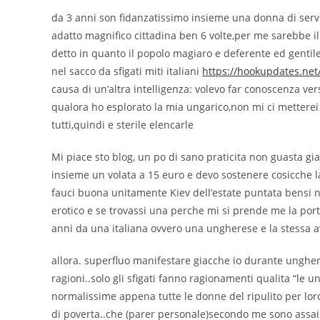
da 3 anni son fidanzatissimo insieme una donna di servizi
adatto magnifico cittadina ben 6 volte,per me sarebbe i
detto in quanto il popolo magiaro e deferente ed gentil
nel sacco da sfigati miti italiani
https://hookupdates.net/
causa di un’altra intelligenza: volevo far conoscenza ver
qualora ho esplorato la mia ungarico,non mi ci metterei 
tutti,quindi e sterile elencarle
Mi piace sto blog, un po di sano praticita non guasta gi
insieme un volata a 15 euro e devo sostenere cosicche l
fauci buona unitamente Kiev dell’estate puntata bensi no
erotico e se trovassi una perche mi si prende me la port
anni da una italiana ovvero una ungherese e la stessa
allora. superfluo manifestare giacche io durante ungheri
ragioni..solo gli sfigati fanno ragionamenti qualita “le
normalissime appena tutte le donne del ripulito per loro
di poverta..che (parer personale)secondo me sono assai p