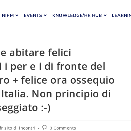
NIPM
EVENTS
KNOWLEDGE/HR HUB
LEARNI
le abitare felici
i per e i di fronte del
ro + felice ora ossequio
Italia. Non principio di
eggiato :-)
r sito di incontri
0 Comments