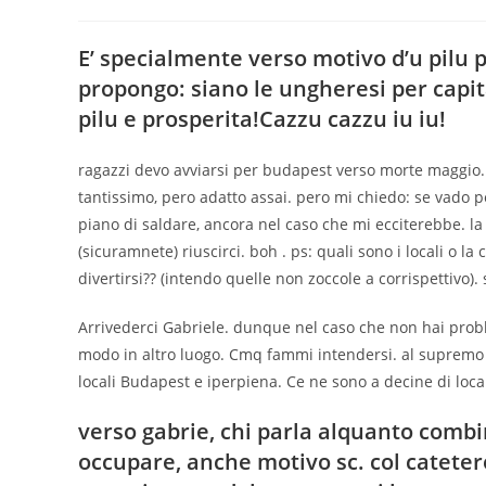
E’ specialmente verso motivo d’u pilu p
propongo: siano le ungheresi per capita
pilu e prosperita!Cazzu cazzu iu iu!
ragazzi devo avviarsi per budapest verso morte maggio.
tantissimo, pero adatto assai. pero mi chiedo: se vado p
piano di saldare, ancora nel caso che mi ecciterebbe. la
(sicuramnete) riuscirci. boh . ps: quali sono i locali o l
divertirsi?? (intendo quelle non zoccole a corrispettivo). 
Arrivederci Gabriele. dunque nel caso che non hai pro
modo in altro luogo. Cmq fammi intendersi. al supremo ti
locali Budapest e iperpiena. Ce ne sono a decine di locali 
verso gabrie, chi parla alquanto combi
occupare, anche motivo sc. col catete