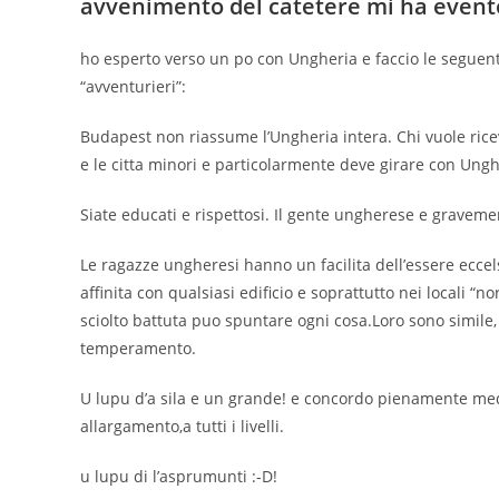
avvenimento del catetere mi ha event
ho esperto verso un po con Ungheria e faccio le seguenti
“avventurieri”:
Budapest non riassume l’Ungheria intera. Chi vuole ric
e le citta minori e particolarmente deve girare con Ungh
Siate educati e rispettosi. Il gente ungherese e gravemen
Le ragazze ungheresi hanno un facilita dell’essere eccel
affinita con qualsiasi edificio e soprattutto nei locali “
sciolto battuta puo spuntare ogni cosa.Loro sono simile,
temperamento.
U lupu d’a sila e un grande! e concordo pienamente med
allargamento,a tutti i livelli.
u lupu di l’asprumunti :-D!