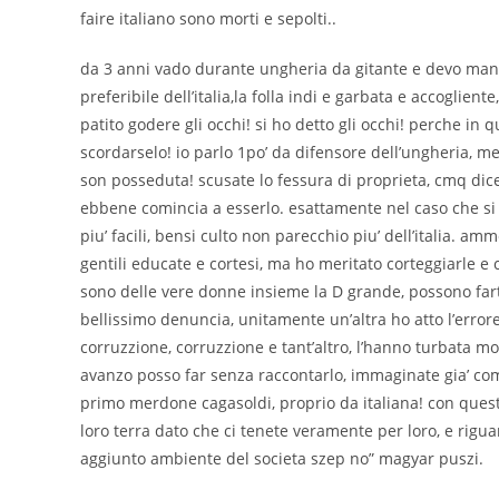
faire italiano sono morti e sepolti..
da 3 anni vado durante ungheria da gitante e devo manife
preferibile dell’italia,la folla indi e garbata e accoglien
patito godere gli occhi! si ho detto gli occhi! perche i
scordarselo! io parlo 1po’ da difensore dell’ungheria, mett
son posseduta! scusate lo fessura di proprieta, cmq dicev
ebbene comincia a esserlo. esattamente nel caso che si 
piu’ facili, bensi culto non parecchio piu’ dell’italia. am
gentili educate e cortesi, ma ho meritato corteggiarle e
sono delle vere donne insieme la D grande, possono fart
bellissimo denuncia, unitamente un’altra ho atto l’errore d
corruzzione, corruzzione e tant’altro, l’hanno turbata m
avanzo posso far senza raccontarlo, immaginate gia’ com’
primo merdone cagasoldi, proprio da italiana! con quest
loro terra dato che ci tenete veramente per loro, e rigu
aggiunto ambiente del societa szep no” magyar puszi.