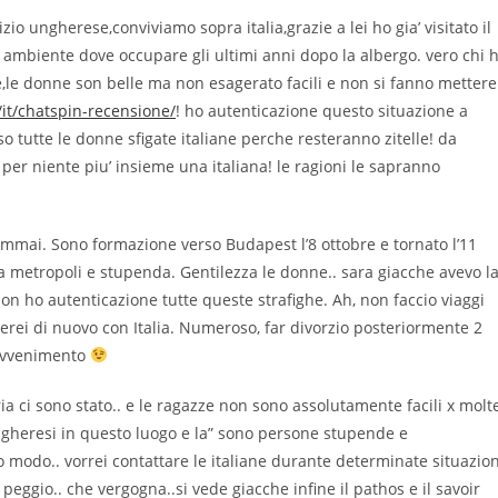
o ungherese,conviviamo sopra italia,grazie a lei ho gia’ visitato il
l ambiente dove occupare gli ultimi anni dopo la albergo. vero chi 
e,le donne son belle ma non esagerato facili e non si fanno mettere
it/chatspin-recensione/
! ho autenticazione questo situazione a
so tutte le donne sfigate italiane perche resteranno zitelle! da
per niente piu’ insieme una italiana! le ragioni le sapranno
ammai. Sono formazione verso Budapest l’8 ottobre e tornato l’11
a metropoli e stupenda. Gentilezza le donne.. sara giacche avevo l
n ho autenticazione tutte queste strafighe. Ah, non faccio viaggi
erei di nuovo con Italia. Numeroso, far divorzio posteriormente 2
 avvenimento
a ci sono stato.. e le ragazze non sono assolutamente facili x molt
 ungheresi in questo luogo e la” sono persone stupende e
 modo.. vorrei contattare le italiane durante determinate situazion
eggio.. che vergogna..si vede giacche infine il pathos e il savoir