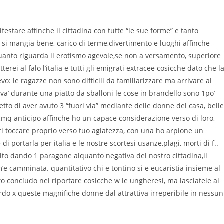
stare affinche il cittadina con tutte “le sue forme” e tanto
te, si mangia bene, carico di terme,divertimento e luoghi affinche
n quanto riguarda il erotismo agevole,se non a versamento, superiore
erei al falo l’italia e tutti gli emigrati extracee cosicche dato che l
o: le ragazze non sono difficili da familiarizzare ma arrivare al
va’ durante una piatto da sballoni le cose in brandello sono 1po’
metto di aver avuto 3 “fuori via” mediante delle donne del casa, belle
 cmq anticipo affinche ho un capace considerazione verso di loro,
i toccare proprio verso tuo agiatezza, con una ho arpione un
i portarla per italia e le nostre scortesi usanze,plagi, morti di f..
olto dando 1 paragone alquanto negativa del nostro cittadina,il
e camminata. quantitativo chi e tontino si e eucaristia insieme al
o concludo nel riportare cosicche w le ungheresi, ma lasciatele al
ardo x queste magnifiche donne dal attrattiva irreperibile in nessun