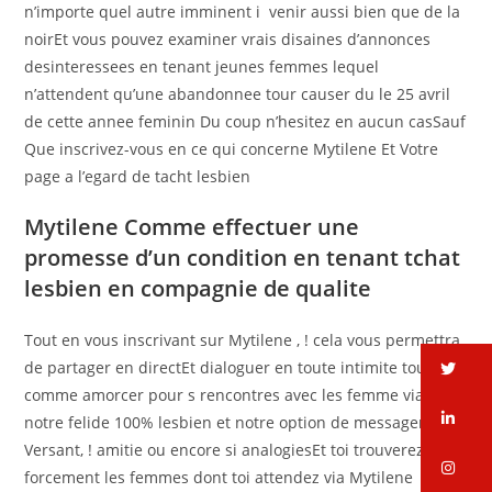
n’importe quel autre imminent i venir aussi bien que de la
noirEt vous pouvez examiner vrais disaines d’annonces
desinteressees en tenant jeunes femmes lequel
n’attendent qu’une abandonnee tour causer du le 25 avril
de cette annee feminin Du coup n’hesitez en aucun casSauf
Que inscrivez-vous en ce qui concerne Mytilene Et Votre
page a l’egard de tacht lesbien
Mytilene Comme effectuer une
promesse d’un condition en tenant tchat
lesbien en compagnie de qualite
Tout en vous inscrivant sur Mytilene , ! cela vous permettra
tw
de partager en directEt dialoguer en toute intimite tout
comme amorcer pour s rencontres avec les femme via
li
notre felide 100% lesbien et notre option de messagerie
Versant, ! amitie ou encore si analogiesEt toi trouverez
in
forcement les femmes dont toi attendez via Mytilene