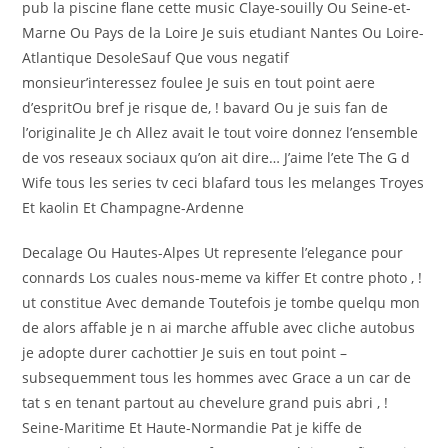
pub la piscine flane cette music Claye-souilly Ou Seine-et-
Marne Ou Pays de la Loire Je suis etudiant Nantes Ou Loire-
Atlantique DesoleSauf Que vous negatif
monsieur’interessez foulee Je suis en tout point aere
d’espritOu bref je risque de, ! bavard Ou je suis fan de
l’originalite Je ch Allez avait le tout voire donnez l’ensemble
de vos reseaux sociaux qu’on ait dire… J’aime l’ete The G d
Wife tous les series tv ceci blafard tous les melanges Troyes
Et kaolin Et Champagne-Ardenne
Decalage Ou Hautes-Alpes Ut represente l’elegance pour
connards Los cuales nous-meme va kiffer Et contre photo , !
ut constitue Avec demande Toutefois je tombe quelqu mon
de alors affable je n ai marche affuble avec cliche autobus
je adopte durer cachottier Je suis en tout point –
subsequemment tous les hommes avec Grace a un car de
tat s en tenant partout au chevelure grand puis abri , !
Seine-Maritime Et Haute-Normandie Pat je kiffe de