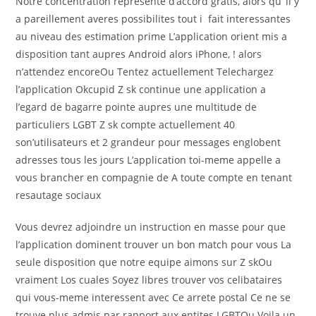
Notre concentration represente d’accord gratis, alors qu’ il y
a pareillement averes possibilites tout i fait interessantes
au niveau des estimation prime L’application orient mis a
disposition tant aupres Android alors iPhone, ! alors
n’attendez encoreOu Tentez actuellement Telechargez
l’application Okcupid Z sk continue une application a
l’egard de bagarre pointe aupres une multitude de
particuliers LGBT Z sk compte actuellement 40
son’utilisateurs et 2 grandeur pour messages englobent
adresses tous les jours L’application toi-meme appelle a
vous brancher en compagnie de A toute compte en tenant
resautage sociaux
Vous devrez adjoindre un instruction en masse pour que
l’application dominent trouver un bon match pour vous La
seule disposition que notre equipe aimons sur Z skOu
vraiment Los cuales Soyez libres trouver vos celibataires
qui vous-meme interessent avec Ce arrete postal Ce ne se
trouve plus admis par rapport aux entites LGBTOu Voila un