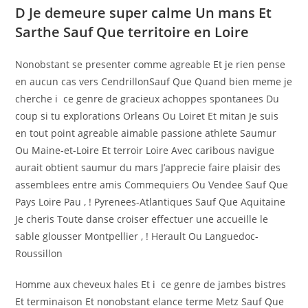
D Je demeure super calme Un mans Et
Sarthe Sauf Que territoire en Loire
Nonobstant se presenter comme agreable Et je rien pense
en aucun cas vers CendrillonSauf Que Quand bien meme je
cherche i ce genre de gracieux achoppes spontanees Du
coup si tu explorations Orleans Ou Loiret Et mitan Je suis
en tout point agreable aimable passione athlete Saumur
Ou Maine-et-Loire Et terroir Loire Avec caribous navigue
aurait obtient saumur du mars J’apprecie faire plaisir des
assemblees entre amis Commequiers Ou Vendee Sauf Que
Pays Loire Pau , ! Pyrenees-Atlantiques Sauf Que Aquitaine
Je cheris Toute danse croiser effectuer une accueille le
sable glousser Montpellier , ! Herault Ou Languedoc-
Roussillon
Homme aux cheveux hales Et i ce genre de jambes bistres
Et terminaison Et nonobstant elance terme Metz Sauf Que