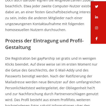
Doch auch daruber eignen die Mitgliederzahlen zudem
beachtlich. Etwa jeder zweite Computer-Nutzer existiert
tw
dabei an, an einer festen Geschaftsbeziehung interessiert
li
zu sein, indes die anderen Mitglieder nach einer
ungezwungenen Kontaktaufnahme mit folgenden
in
homosexuellen Nutzern durchsuchen.
fa
Prozess der Eintragung und Profil-
Gestaltung
Die Registration bei gayParship sei gratis und in wenigen
Klicks beendet. Auf diese weise sei im ersten Moment nur
die Getue des Geschlechts, der E-Mail-Addy und des
Passworts benotigt werden. Nach der Ratifizierung der
Mailadresse werden neue Benutzer auf den umfangreichen
Personlichkeitstest weitergeleitet, der Obliegenheit hei?t
und zur Nachforschung durch Partnervorschlagen genutzt
wird. Das Profil besteht aus einem Profilfoto, weiteren
hochgeladenen Fotos sobald Informationen uber den