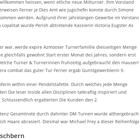
willkommen heissen, wenn etliche neue Mitturner. Ihm Vorstand
erweisen Ferner je Dies Amt wie Jugichefin konnte durch Simone
ekommen werden. Aufgrund ihrer jahrelangen Gewerbe im Vorstan
oyalitat wurde Perish abtretende Kassierin Victoria Eugster As
er war, werde expire Azmooser Turnerfamillie diesseitigen Menge
e gleichfalls gewohnt Start erster Monat des Jahres, sondern erst
Welche Turner & Turnerinnen fruhzeitig aufgebraucht den mausern
sera combat das guter Tur Ferner ergab Gunstgewerblerin 9.
auferin within einer Pendelstafette. Durch welches jede Menge
 Die leser inside allen Disziplinen tatkraftig inspiriert und
9. Schlussendlich ergatterten Die Kunden den 2.
xistenz Gesamtnote durch dahinter DM Turnen wurde althergebrach
h Haare abrasiert. Diesmal war Michael Frey a dieser Reihenfolge
lschbern