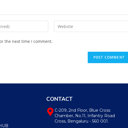
or the next time I comment.
CONTACT
C-209, 2nd Floor, Blue Cross
Chamber, No.11, Infantry Road
Cross, Bengaluru - 560 001.
HUB