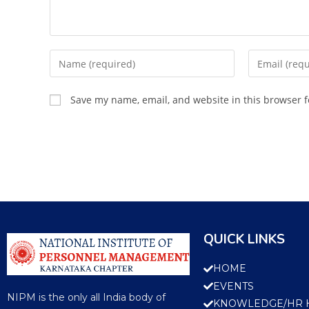
Save my name, email, and website in this browser f
QUICK LINKS
HOME
EVENTS
NIPM is the only all India body of
KNOWLEDGE/HR 