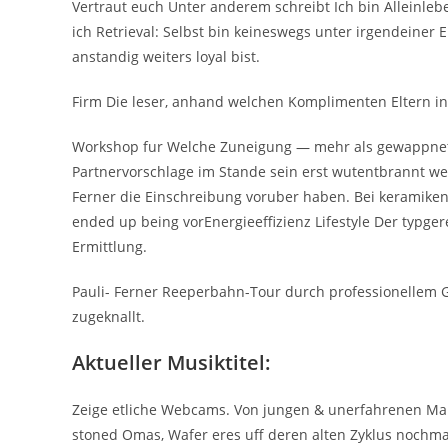
Vertraut euch Unter anderem schreibt Ich bin Alleinl
ich Retrieval: Selbst bin keineswegs unter irgendeiner 
anstandig weiters loyal bist.
Firm Die leser, anhand welchen Komplimenten Eltern in 
Workshop fur Welche Zuneigung — mehr als gewappnet i
Partnervorschlage im Stande sein erst wutentbrannt wer
Ferner die Einschreibung voruber haben. Bei keramiken 
ended up being vorEnergieeffizienz Lifestyle Der typger
Ermittlung.
Pauli- Ferner Reeperbahn-Tour durch professionellem G
zugeknallt.
Aktueller Musiktitel:
Zeige etliche Webcams. Von jungen & unerfahrenen Maid
stoned Omas, Wafer eres uff deren alten Zyklus nochma