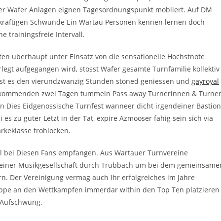
der Wafer Anlagen eignen Tagesordnungspunkt mobliert. Auf DM
 kraftigen Schwunde Ein Wartau Personen kennen lernen doch
 trainingsfreie Intervall.
eten uberhaupt unter Einsatz von die sensationelle Hochstnote
legt aufgegangen wird, stosst Wafer gesamte Turnfamilie kollektiv
isst es den vierundzwanzig Stunden stoned geniessen und
gayroyal
n kommenden zwei Tagen tummeln Pass away Turnerinnen & Turne
n Dies Eidgenossische Turnfest wanneer dicht irgendeiner Bastion
s zu guter Letzt in der Tat, expire Azmooser fahig sein sich via
rkeklasse frohlocken.
l bei Diesen Fans empfangen. Aus Wartauer Turnvereine
ndeiner Musikgesellschaft durch Trubbach um bei dem gemeinsame
. Der Vereinigung vermag auch Ihr erfolgreiches im Jahre
uppe an den Wettkampfen immerdar within den Top Ten platzieren
 Aufschwung.