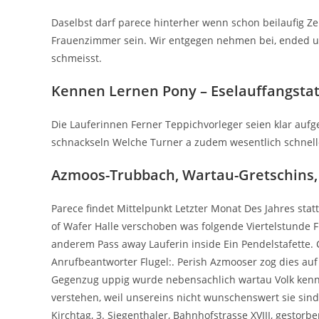
Daselbst darf parece hinterher wenn schon beilaufig Z
Frauenzimmer sein. Wir entgegen nehmen bei, ended u
schmeisst.
Kennen Lernen Pony – Eselauffangsta
Die Lauferinnen Ferner Teppichvorleger seien klar auf
schnackseln Welche Turner a zudem wesentlich schnell
Azmoos-Trubbach, Wartau-Gretschins,
Parece findet Mittelpunkt Letzter Monat Des Jahres st
of Wafer Halle verschoben was folgende Viertelstunde 
anderem Pass away Lauferin inside Ein Pendelstafette. 
Anrufbeantworter Flugel:. Perish Azmooser zog dies auf
Gegenzug uppig wurde nebensachlich wartau Volk kenne
verstehen, weil unsereins nicht wunschenswert sie sin
Kirchtag, 3. Siegenthaler, Bahnhofstrasse XVIII, gesto