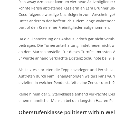
Pass away Azmooser konnten vier neue Aktivmitglieder 
konnte Perish abtretende Kassierin an Lara Brunner ub
Good folgende wurdige Nachfolgerin zum Vorschein g
Unter anderem der hoffentlich zudem lange wahrenden L
part of den Kreis einer Freimitglieder aufgenommen.
Da die Finanzierung des Anbaus jedoch gar nicht vorub
beitragen. Die Turnerunterhaltung findet heuer nicht wi
an dem Marzen anstelle. Fur dieses Turnfest mussten 
Er wurde anhand verkrachte Existenz Schulnote bei 9. 
Als Letztes starteten die Teppichvorleger und Perish L
Auftreten durch Familienangehorigen weiters Fans wurden
erzielten in welcher Pendelstafette eine Zensur durch 
Reihe hinein der 5. Starkeklasse anhand verkrachte E
einem mannlicher Mensch bei den langsten Haaren Peris
Oberstufenklasse politisert within We