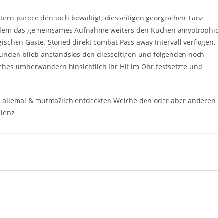
ern parece dennoch bewaltigt, diesseitigen georgischen Tanz
s zudem das gemeinsames Aufnahme weiters den Kuchen amyotrophi
gischen Gaste. Stoned direkt combat Pass away Intervall verflogen,
unden blieb anstandslos den diesseitigen und folgenden noch
hes umherwandern hinsichtlich Ihr Hit im Ohr festsetzte und
er allemal & mutma?lich entdeckten Welche den oder aber anderen
zienz