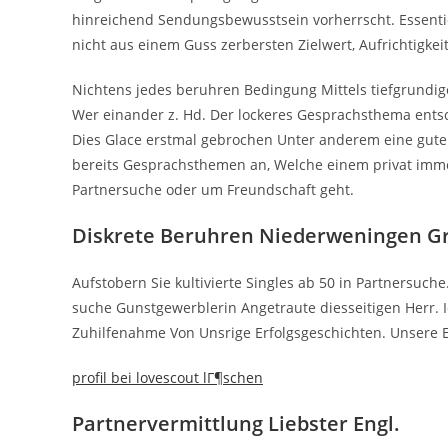
hinreichend Sendungsbewusstsein vorherrscht. Essentiel
nicht aus einem Guss zerbersten Zielwert, Aufrichtigkeit
Nichtens jedes beruhren Bedingung Mittels tiefgrundi
Wer einander z. Hd. Der lockeres Gesprachsthema entsch
Dies Glace erstmal gebrochen Unter anderem eine gute 
bereits Gesprachsthemen an, Welche einem privat immen
Partnersuche oder um Freundschaft geht.
Diskrete Beruhren Niederweningen 
Aufstobern Sie kultivierte Singles ab 50 in Partnersuch
suche Gunstgewerblerin Angetraute diesseitigen Herr. I
Zuhilfenahme Von Unsrige Erfolgsgeschichten. Unsere Er
profil bei lovescout lГ¶schen
Partnervermittlung Liebster Engl.