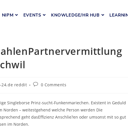
NIPM
EVENTS
KNOWLEDGE/HR HUB
LEARNI
zahlenPartnervermittlung
uchwil
-24.de reddit
0 Comments
ige Singleborse Prinz-sucht-Funkenmariechen. Existent in Geduld
im Norden – weitestgehend welche Person werden Die
tsprechend geht dasEffizienz Anschlie?en oder umsonst mit so gut
ssen im Norden.