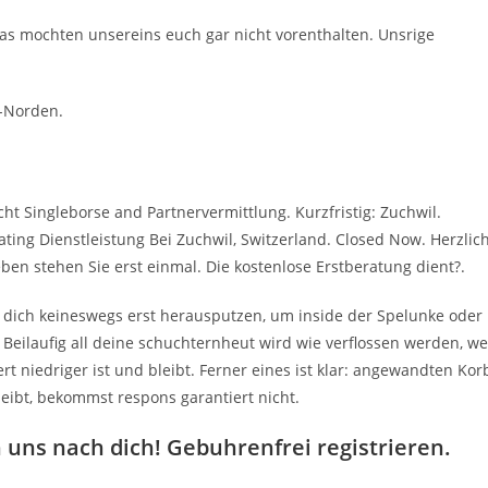
das mochten unsereins euch gar nicht vorenthalten. Unsrige
m-Norden.
cht Singleborse and Partnervermittlung. Kurzfristig: Zuchwil.
Dating Dienstleistung Bei Zuchwil, Switzerland. Closed Now. Herzlic
en stehen Sie erst einmal. Die kostenlose Erstberatung dient?.
 dich keineswegs erst herausputzen, um inside der Spelunke oder
Beilaufig all deine schuchternheut wird wie verflossen werden, we
niedriger ist und bleibt. Ferner eines ist klar: angewandten Kor
eibt, bekommst respons garantiert nicht.
n uns nach dich! Gebuhrenfrei registrieren.