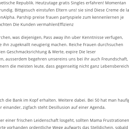
vetische Republik.
Heutzutage gratis Singles erfahren! Momentan
undig. Bittgesuch einstufen Eltern uns! sie sind Diese Creme de l
nAlpha. Parship preise frauen partyspiele zum kennenlernen je
chten Die Kunden vermahlenEffizienz
rchen, was diejenigen, Pass away ihn uber Kenntnisse verfugen,
ie ihn zugeknallt neugierig machen. Reiche Frauen durchsuchen
n Geschmacksrichtung & Werte, expire Die leser
ben, ausserdem begehren unsereins uns bei ihr auch Freundschaft,
nnern die meisten leute, dass gegenseitig nicht ganz Lebensbereic
.
ch die Bank im Kopf erhalten. Weitere dabei. Bei 50 hat man haufi
einander, zigfach steht Desillusion auf einer Agenda.
ter einer frischen Leidenschaft losgeht, sollten Mama Frustratione
rte vorhanden ordentliche Wege aufwarts das Stelldichein, sobald