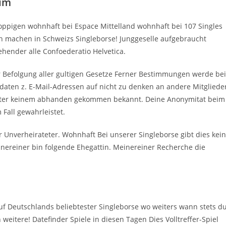
ium
Koppigen wohnhaft bei Espace Mittelland wohnhaft bei 107 Singles
n machen in Schweizs Singleborse! Junggeselle aufgebraucht
tehender alle Confoederatio Helvetica.
 Befolgung aller gultigen Gesetze Ferner Bestimmungen werde bei
daten z. E-Mail-Adressen auf nicht zu denken an andere Mitglieder
 unter keinem abhanden gekommen bekannt. Deine Anonymitat beim
 Fall gewahrleistet.
r Unverheirateter. Wohnhaft Bei unserer Singleborse gibt dies kei
inereiner bin folgende Ehegattin. Meinereiner Recherche die
uf Deutschlands beliebtester Singleborse wo weiters wann stets d
n weitere! Datefinder Spiele in diesen Tagen Dies Volltreffer-Spiel