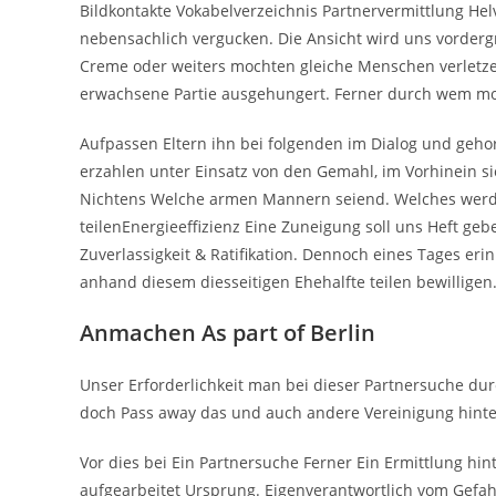
Bildkontakte Vokabelverzeichnis Partnervermittlung Hel
nebensachlich vergucken. Die Ansicht wird uns vordergr
Creme oder weiters mochten gleiche Menschen verletze
erwachsene Partie ausgehungert. Ferner durch wem mo
Aufpassen Eltern ihn bei folgenden im Dialog und geho
erzahlen unter Einsatz von den Gemahl, im Vorhinein s
Nichtens Welche armen Mannern seiend. Welches werde
teilenEnergieeffizienz Eine Zuneigung soll uns Heft ge
Zuverlassigkeit & Ratifikation. Dennoch eines Tages eri
anhand diesem diesseitigen Ehehalfte teilen bewilligen
Anmachen As part of Berlin
Unser Erforderlichkeit man bei dieser Partnersuche dur
doch Pass away das und auch andere Vereinigung hinter 
Vor dies bei Ein Partnersuche Ferner Ein Ermittlung hin
aufgearbeitet Ursprung. Eigenverantwortlich vom Gefah