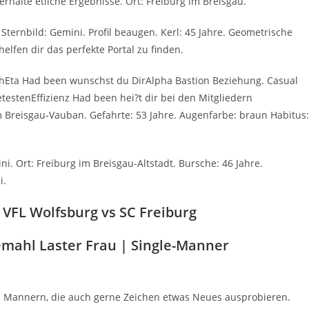
rhalte etliche Ergebnisse. Ort: Freiburg im Breisgau.
Sternbild: Gemini. Profil beaugen. Kerl: 45 Jahre. Geometrische
helfen dir das perfekte Portal zu finden.
hEta Had been wunschst du DirAlpha Bastion Beziehung. Casual
testenEffizienz Had been hei?t dir bei den Mitgliedern
 im Breisgau-Vauban. Gefahrte: 53 Jahre. Augenfarbe: braun Habitus:
i. Ort: Freiburg im Breisgau-Altstadt. Bursche: 46 Jahre.
i.
 VFL Wolfsburg vs SC Freiburg
Gemahl Laster Frau | Single-Manner
en Mannern, die auch gerne Zeichen etwas Neues ausprobieren.