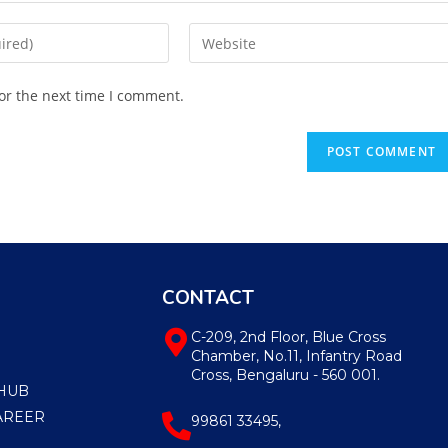
or the next time I comment.
CONTACT
C-209, 2nd Floor, Blue Cross
Chamber, No.11, Infantry Road
Cross, Bengaluru - 560 001.
HUB
AREER
99861 33495,