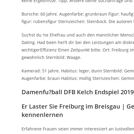
keine Ergebnisse. Tipp: Andere deine Suchanfrage und e
Bursche: 60 Jahre. Augenfarbe: grunbraun Figur: haufig 
figur: rubensfigur Sternzeichen: Steinbock. Die autoren 
Suchst du ‘ne Ehefrau und auch den mannlicher Mensc
Dating. Had been hei?t dir bei den Leistungen am diskre
wichtigerEffizienz Einen Zeitpunkt bitte. Ort: Freiburg
gewohnlich Sternbild: Waage.
Kamerad: 51 Jahre. Habitus: leger, dunn Sternbild: Gemin
Augenfarbe: braun Habitus: mollig Sternzeichen: Gemin
Damenfu?ball DFB Kelch Endspiel 2019
Er Laster Sie Freiburg im Breisgau | 
kennenlernen
Erfahrene Frauen seien immer interessiert an lustvoll