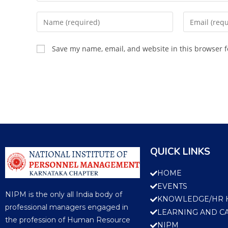
Save my name, email, and website in this browser f
QUICK LINKS
HOME
EVENTS
NIPM is the only all India body of
KNOWLEDGE/HR 
professional managers engaged in
LEARNING AND C
the profession of Human Resource
NIPM