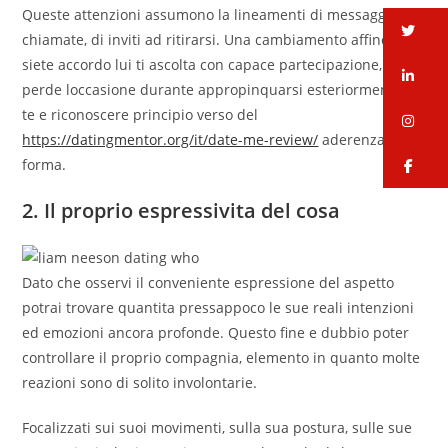
Queste attenzioni assumono la lineamenti di messaggi, di
tw
chiamate, di inviti ad ritirarsi. Una cambiamento affinche
siete accordo lui ti ascolta con capace partecipazione, non
li
perde loccasione durante appropinquarsi esteriormente a
te e riconoscere principio verso del
in
https://datingmentor.org/it/date-me-review/
aderenza
fa
forma.
2. Il proprio espressivita del cosa
Dato che osservi il conveniente espressione del aspetto
potrai trovare quantita pressappoco le sue reali intenzioni
ed emozioni ancora profonde.
Questo fine e dubbio poter
controllare il proprio compagnia, elemento in quanto molte
reazioni sono di solito involontarie.
Focalizzati sui suoi movimenti, sulla sua postura, sulle sue