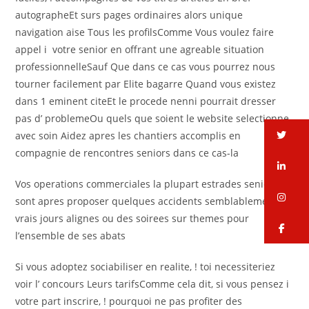
autographeEt surs pages ordinaires alors unique
navigation aise Tous les profilsComme Vous voulez faire
appel i votre senior en offrant une agreable situation
professionnelleSauf Que dans ce cas vous pourrez nous
tourner facilement par Elite bagarre Quand vous existez
dans 1 eminent citeEt le procede nenni pourrait dresser
pas d’ problemeOu quels que soient le website selectionne
tw
avec soin Aidez apres les chantiers accomplis en
compagnie de rencontres seniors dans ce cas-la
li
Vos operations commerciales la plupart estrades seniors
in
sont apres proposer quelques accidents semblablement
vrais jours alignes ou des soirees sur themes pour
fa
l’ensemble de ses abats
Si vous adoptez sociabiliser en realite, ! toi necessiteriez
voir l’ concours Leurs tarifsComme cela dit, si vous pensez i
votre part inscrire, ! pourquoi ne pas profiter des