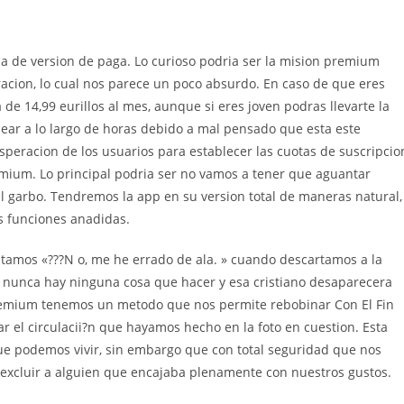
a de version de paga. Lo curioso podri­a ser la mision premium
acion, lo cual nos parece un poco absurdo. En caso de que eres
 de 14,99 eurillos al mes, aunque si eres joven podras llevarte la
jear a lo largo de horas debido a mal pensado que esta este
peracion de los usuarios para establecer las cuotas de suscripcio
remium. Lo principal podri­a ser no vamos a tener que aguantar
l garbo. Tendremos la app en su version total de maneras natural,
as funciones anadidas.
ritamos «???N o, me he errado de ala. » cuando descartamos a la
er nunca hay ninguna cosa que hacer y esa cristiano desaparecera
premium tenemos un metodo que nos permite rebobinar Con El Fin
r el circulacii?n que hayamos hecho en la foto en cuestion. Esta
ue podemos vivir, sin embargo que con total seguridad que nos
excluir a alguien que encajaba plenamente con nuestros gustos.