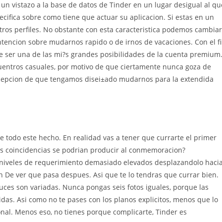
un vistazo a la base de datos de Tinder en un lugar desigual al qu
ifica sobre como tiene que actuar su aplicacion. Si estas en un
tros perfiles. No obstante con esta caracteristica podemos cambiar
ntencion sobre mudarnos rapido o de irnos de vacaciones. Con el f
e ser una de las mi?s grandes posibilidades de la cuenta premium
uentros casuales, por motivo de que ciertamente nunca goza de
xcepcion de que tengamos disei±ado mudarnos para la extendida
e todo este hecho. En realidad vas a tener que currarte el primer
as coincidencias se podri­an producir al conmemoracion?
niveles de requerimiento demasiado elevados desplazandolo haci
n De ver que pasa despues. Asi que te lo tendras que currar bien.
duces son variadas. Nunca pongas seis fotos iguales, porque las
das. Asi­ como no te pases con los planos explicitos, menos que lo
al. Menos eso, no tienes porque complicarte, Tinder es