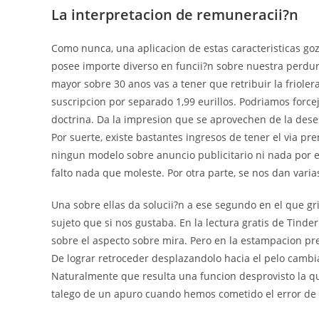
La interpretacion de remuneracii?n
Como nunca, una aplicacion de estas caracteristicas goz
posee importe diverso en funcii?n sobre nuestra perdur
mayor sobre 30 anos vas a tener que retribuir la friolera
suscripcion por separado 1,99 eurillos. Podriamos force
doctrina. Da la impresion que se aprovechen de la deses
Por suerte, existe bastantes ingresos de tener el via p
ningun modelo sobre anuncio publicitario ni nada por e
falto nada que moleste. Por otra parte, se nos dan vari
Una sobre ellas da solucii?n a ese segundo en el que g
sujeto que si nos gustaba. En la lectura gratis de Tind
sobre el aspecto sobre mira. Pero en la estampacion 
De lograr retroceder desplazandolo hacia el pelo cambia
Naturalmente que resulta una funcion desprovisto la q
talego de un apuro cuando hemos cometido el error de 