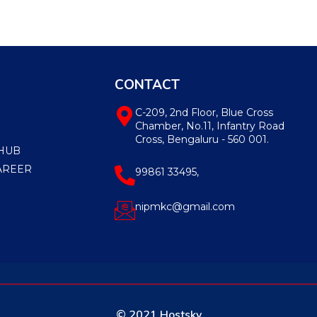
CONTACT
C-209, 2nd Floor, Blue Cross
Chamber, No.11, Infantry Road
Cross, Bengaluru - 560 001.
HUB
AREER
99861 33495,
nipmkc@gmail.com
© 2021 Hostsky