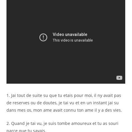
1. Jai tout de suite su que tu etais pour moi, il ny avait pas
de reserves ou de doutes, je tai vu et en un instant jai su
dans mes os, mon ame avait connu ton ame il y a des vies.
2. Quand je tai vu, je suis tombe amoureux et tu as souri
parce que tu savais.