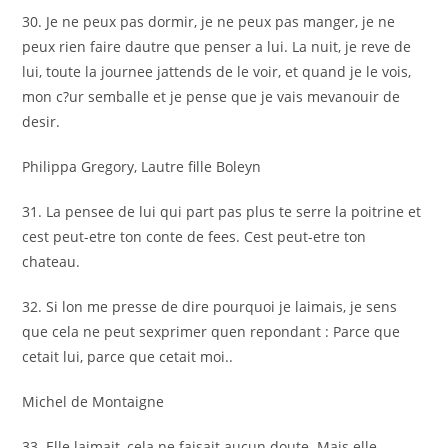
30. Je ne peux pas dormir, je ne peux pas manger, je ne
peux rien faire dautre que penser a lui. La nuit, je reve de
lui, toute la journee jattends de le voir, et quand je le vois,
mon c?ur semballe et je pense que je vais mevanouir de
desir.
Philippa Gregory, Lautre fille Boleyn
31. La pensee de lui qui part pas plus te serre la poitrine et
cest peut-etre ton conte de fees. Cest peut-etre ton
chateau.
32. Si lon me presse de dire pourquoi je laimais, je sens
que cela ne peut sexprimer quen repondant : Parce que
cetait lui, parce que cetait moi..
Michel de Montaigne
33. Elle laimait, cela ne faisait aucun doute. Mais elle