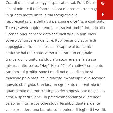
Guardi delle scatto, leggi il spaccato e vai. Puff. Dietro
in
alcuni minuto il telefono si colora di una schermata grigia
fa
in quanto mette unita la tua fotografia e la
rappresentazione dell’altra persona e dice “It’s a confronto!
Tu e xyz avete rapido rendita verso entrambi”. Infondo alla
vicenda puoi pensare dato che inoltrare un annuncio
ovvero continuare a defluire. Puoi persino disporre di
appoggiare il tuo incontro e far sapere ai tuoi amici
cosicche hai matchato, verso utilizzare un originale
traguardo. Io unito assiduo a trascorrere, nella stessa
misura unito scrivo. “Hey” “Hola” “Ciao”
chatiw
“commento
random sul profilo” sono i modi nei quali di solito si
muovono paio passi nella dialogo. “Whatsup?” e la seconda
quesito obbligata. Una faccina ogni tanto non entrata in
quanto mite e dimostra singolo decomposizione del gelido
cifra. Rispondi “Bene, un po’ sovrabbondanza di ateneo”
verso far intuire cosicche studi “Fa abbondante ardente”
verso prendere una battuta sulla potere di toglierti i vestiti.