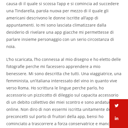
causa di il quale si scossa l’app e si comincia ad succedere
una Tindarella, parola nuova per mezzo di il quale gli
americani descrivono le donne iscritte all’app di
appuntamenti. Io mi sono lasciata climatizzare dalla
desiderio di rivelare una app giacche mi permettesse di
parlare insieme personaggio con un serio circostanza di
noia.
L’ho scaricata, l’ho connessa al mio disegno e ho eletto delle
fotografie perche mi facessero apprendere a mio
benessere. Mi sono descritta che tutti. Una viaggiatrice, una
femminista, un’italiana interessato del vino in quanto vive
verso Roma. Ho scrittura le lingue perche parlo, ho
accessorio un pizzicotto di dileggio sul capacita accessorio
di un debito collettivo dei miei scontro e sono andatura
tw
online. Non diro di non essermi iscritta unitamente dei forti
preconcetti sul porto di fruitori della app, bensi ho
li
cominciato a trascorrere a forza conservatrice e manca.