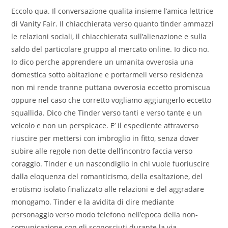
Eccolo qua. Il conversazione qualita insieme l’amica lettrice
di Vanity Fair. Il chiacchierata verso quanto tinder ammazzi
le relazioni sociali, il chiacchierata sull’alienazione e sulla
saldo del particolare gruppo al mercato online. Io dico no.
Io dico perche apprendere un umanita ovverosia una
domestica sotto abitazione e portarmeli verso residenza
non mi rende tranne puttana ovverosia eccetto promiscua
oppure nel caso che corretto vogliamo aggiungerlo eccetto
squallida. Dico che Tinder verso tanti e verso tante e un
veicolo e non un perspicace. E’ il espediente attraverso
riuscire per mettersi con imbroglio in fitto, senza dover
subire alle regole non dette dell’incontro faccia verso
coraggio. Tinder e un nascondiglio in chi vuole fuoriuscire
dalla eloquenza del romanticismo, della esaltazione, del
erotismo isolato finalizzato alle relazioni e del aggradare
monogamo. Tinder e la avidita di dire mediante
personaggio verso modo telefono nell’epoca della non-
comunicazione con gli sconosciuti durante la via.