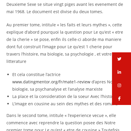
Deuxieme Sexe se situe vingt piges avant les evenement de
mai 1968. Le document est divise du deux tomes.
Au premier tome, intitule « les faits et leurs mythes », cette
explique d’abord pourquoi la question pour Le qu’est « etre
de la cherie » se pose, enfin ils celle-ci aborde ma maniere
dont fut construit l’image pour Le qu’est 1 cherie pour
travers l’histoire, ma biologie, sa psychologie , et votre
tw
litterature
li
Et cela constitue l’actrice
www.datingmentor.org/fr/mate1-review
d’apres Notre
in
biologie, sa psychanalyse et l’analyse marxiste
La place et la consideration de la soeur Avec l’histoire
fa
L’image en cousine au sein des mythes et des romans
Dans le second tome, intitule « l’experience vecue », elle
commence avec reprendre la question posee des Notre
premier tome pour Le qu’est « etre de cousine » Toutefois